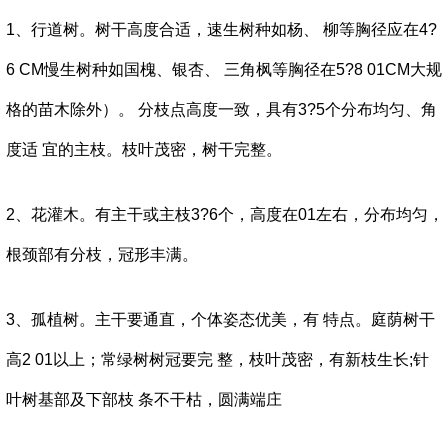
1、行道树。树干高度合适，速生树种如杨、 柳等胸径应在4?
6 CM慢生树种如国槐、银杏、 三角枫等胸径在5?8 01CM大规
格的苗木除外）。 分枝点高度一致，具有3?5个分布均匀、角
度适 宜的主枝。枝叶茂密，树干完整。
2、花灌木。有主干或主枝3?6个，高度在01左右，分布均匀，
根颈部有分枝，冠形丰满。
3、孤植树。主干要通直，个体姿态优美，有 特点。庭荫树干
高2 01以上；常绿树树冠要完 整，枝叶茂密，有新枝生长;针
叶树基部及下部枝 条不干枯，圆满端庄